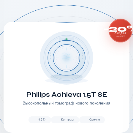
-20
СКИДКА
на все МРТ
MRI
Philips Achieva 1.5T SE
Высокопольный томограф нового поколения
1.5 Тл
Контраст
Срочно