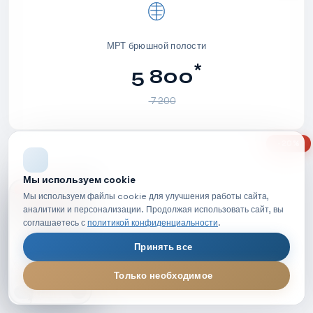
МРТ брюшной полости
*
5 800
7 200
-20%
Мы используем cookie
НОВОЕ ВИДЕО
Мы используем файлы cookie для улучшения работы сайта,
аналитики и персонализации. Продолжая использовать сайт, вы
МРТ малого таза
соглашаетесь с
политикой конфиденциальности
.
*
5 200
Принять все
6 500
Только необходимое
МРТ диагностика — обзор процедуры
LIVE