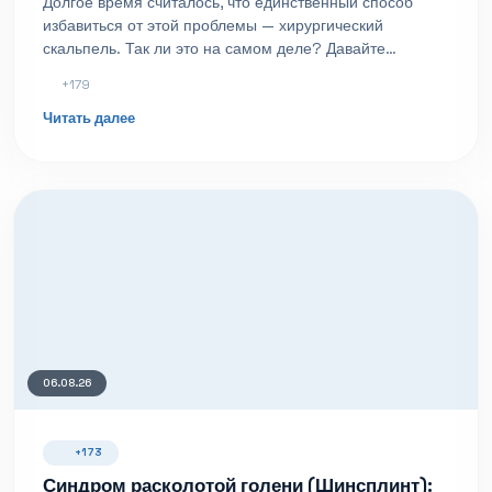
Долгое время считалось, что единственный способ
избавиться от этой проблемы — хирургический
скальпель. Так ли это на самом деле? Давайте
разберемся, что предлагает современная медицина, и
+179
можно ли вылечить халюс вальгус без операции.
Читать далее
06.08.26
+173
Синдром расколотой голени (Шинсплинт):