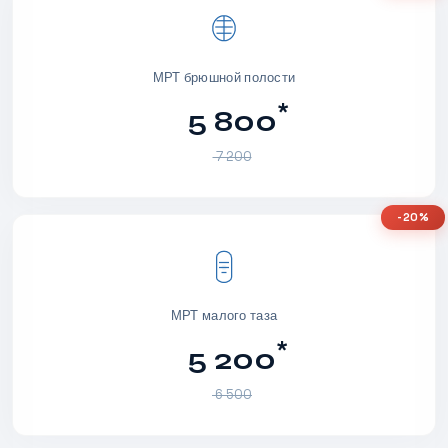
МРТ брюшной полости
*
5 800
7 200
-20%
МРТ малого таза
*
5 200
6 500