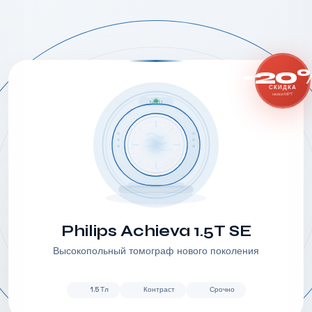
-20
СКИДКА
на все МРТ
MRI
Philips Achieva 1.5T SE
Высокопольный томограф нового поколения
1.5 Тл
Контраст
Срочно