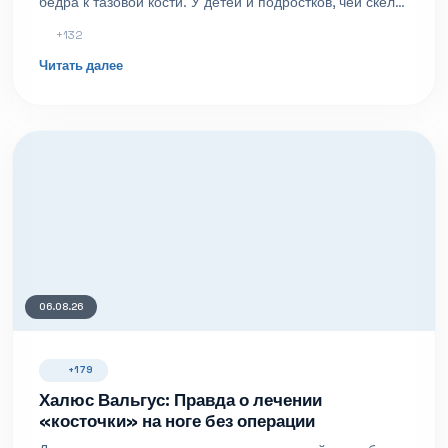
бедра к тазовой кости. У детей и подростков, чей скелет
еще не завершил формирование, апофизы
+132
представляют собой хрящевые зоны роста, которые
более уязвимы к повреждениям, чем окружающие
Читать далее
сухожилия и связки.
06.08.26
+179
Халюс Вальгус: Правда о лечении
«косточки» на ноге без операции