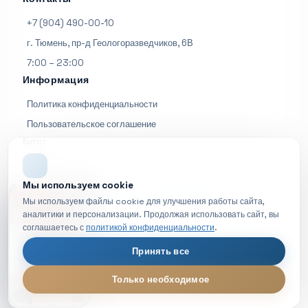
+7 (904) 490-00-10
г. Тюмень, пр-д Геологоразведчиков, 6В
7:00 – 23:00
Информация
Политика конфиденциальности
Пользовательское соглашение
Блог
Все статьи
Мы используем cookie
4.8
|
|
(127 отзывов)
Отзывы на Яндекс Картах
На карте
НОВОЕ ВИДЕО
Мы используем файлы cookie для улучшения работы сайта,
аналитики и персонализации. Продолжая использовать сайт, вы
4.9
|
соглашаетесь с
политикой конфиденциальности
.
(678 отзывов)
2Гис - Отзывы
Принять все
Только необходимое
2026 МРТ72. Все права защищены.
МРТ диагностика — обзор процедуры
LIVE