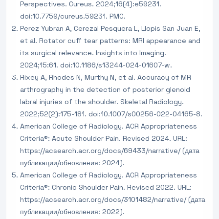
Perspectives. Cureus. 2024;16(4):e59231.
doi:10.7759/cureus.59231. PMC.
Perez Yubran A, Cerezal Pesquera L, Llopis San Juan E,
et al. Rotator cuff tear patterns: MRI appearance and
its surgical relevance. Insights into Imaging.
2024;15:61. doi:10.1186/s13244-024-01607-w.
Rixey A, Rhodes N, Murthy N, et al. Accuracy of MR
arthrography in the detection of posterior glenoid
labral injuries of the shoulder. Skeletal Radiology.
2022;52(2):175-181. doi:10.1007/s00256-022-04165-8.
American College of Radiology. ACR Appropriateness
Criteria®: Acute Shoulder Pain. Revised 2024. URL:
https://acsearch.acr.org/docs/69433/narrative/ (дата
публикации/обновления: 2024).
American College of Radiology. ACR Appropriateness
Criteria®: Chronic Shoulder Pain. Revised 2022. URL:
https://acsearch.acr.org/docs/3101482/narrative/ (дата
публикации/обновления: 2022).