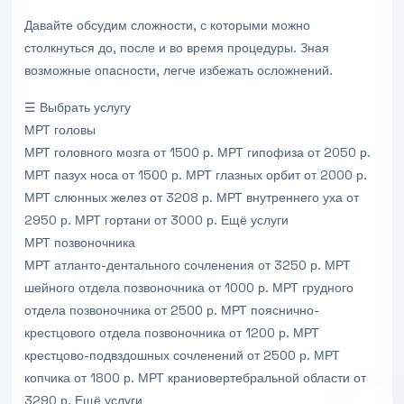
Давайте обсудим сложности, с которыми можно
столкнуться до, после и во время процедуры. Зная
возможные опасности, легче избежать осложнений.
☰ Выбрать услугу
МРТ головы
МРТ головного мозга
от 1500 р.
МРТ гипофиза
от 2050 р.
МРТ пазух носа
от 1500 р.
МРТ глазных орбит
от 2000 р.
МРТ слюнных желез
от 3208 р.
МРТ внутреннего уха
от
2950 р.
МРТ гортани
от 3000 р.
Ещё услуги
МРТ позвоночника
МРТ атланто-дентального сочленения
от 3250 р.
МРТ
шейного отдела позвоночника
от 1000 р.
МРТ грудного
отдела позвоночника
от 2500 р.
МРТ пояснично-
крестцового отдела позвоночника
от 1200 р.
МРТ
крестцово-подвздошных сочленений
от 2500 р.
МРТ
копчика
от 1800 р.
МРТ краниовертебральной области
от
3290 р.
Ещё услуги