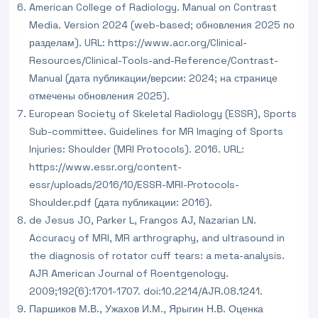
American College of Radiology. Manual on Contrast
Media. Version 2024 (web-based; обновления 2025 по
разделам). URL: https://www.acr.org/Clinical-
Resources/Clinical-Tools-and-Reference/Contrast-
Manual (дата публикации/версии: 2024; на странице
отмечены обновления 2025).
European Society of Skeletal Radiology (ESSR), Sports
Sub-committee. Guidelines for MR Imaging of Sports
Injuries: Shoulder (MRI Protocols). 2016. URL:
https://www.essr.org/content-
essr/uploads/2016/10/ESSR-MRI-Protocols-
Shoulder.pdf (дата публикации: 2016).
de Jesus JO, Parker L, Frangos AJ, Nazarian LN.
Accuracy of MRI, MR arthrography, and ultrasound in
the diagnosis of rotator cuff tears: a meta-analysis.
AJR American Journal of Roentgenology.
2009;192(6):1701-1707. doi:10.2214/AJR.08.1241.
Паршиков М.В., Ужахов И.М., Ярыгин Н.В. Оценка