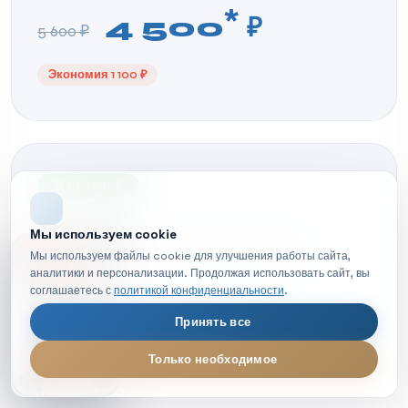
*
4 500
₽
5 600 ₽
Экономия 1 100 ₽
🆕 НОВИНКА
МРТ сердца
Мы используем cookie
Диагностика сердечно-сосудистой системы
НОВОЕ ВИДЕО
Мы используем файлы cookie для улучшения работы сайта,
аналитики и персонализации. Продолжая использовать сайт, вы
*
6 200
₽
соглашаетесь с
политикой конфиденциальности
.
7 800 ₽
Принять все
Экономия 1 600 ₽
Только необходимое
МРТ диагностика — обзор процедуры
LIVE