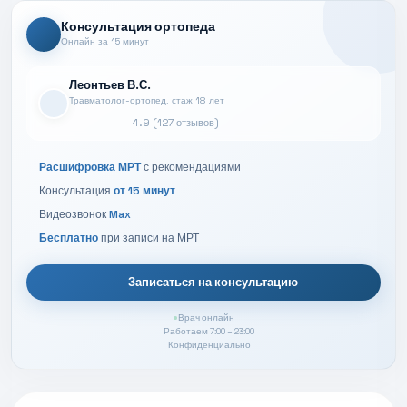
Консультация ортопеда
Онлайн за 15 минут
Леонтьев В.С.
Травматолог-ортопед, стаж 18 лет
4.9 (127 отзывов)
Расшифровка МРТ
с рекомендациями
Консультация
от 15 минут
Видеозвонок
Max
Бесплатно
при записи на МРТ
Записаться на консультацию
Врач онлайн
Работаем 7:00 – 23:00
Конфиденциально