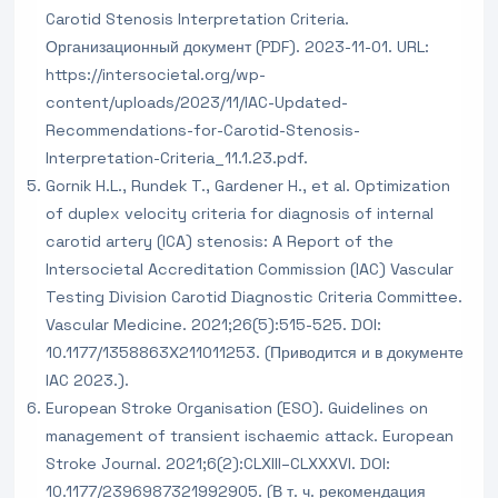
Carotid Stenosis Interpretation Criteria.
Организационный документ (PDF). 2023-11-01. URL:
https://intersocietal.org/wp-
content/uploads/2023/11/IAC-Updated-
Recommendations-for-Carotid-Stenosis-
Interpretation-Criteria_11.1.23.pdf.
Gornik H.L., Rundek T., Gardener H., et al. Optimization
of duplex velocity criteria for diagnosis of internal
carotid artery (ICA) stenosis: A Report of the
Intersocietal Accreditation Commission (IAC) Vascular
Testing Division Carotid Diagnostic Criteria Committee.
Vascular Medicine. 2021;26(5):515-525. DOI:
10.1177/1358863X211011253. (Приводится и в документе
IAC 2023.).
European Stroke Organisation (ESO). Guidelines on
management of transient ischaemic attack. European
Stroke Journal. 2021;6(2):CLXIII–CLXXXVI. DOI:
10.1177/2396987321992905. (В т. ч. рекомендация