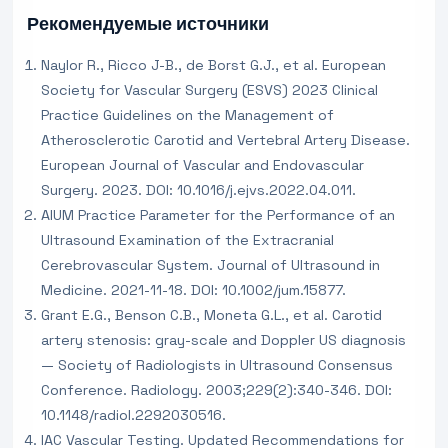
Рекомендуемые источники
Naylor R., Ricco J-B., de Borst G.J., et al. European
Society for Vascular Surgery (ESVS) 2023 Clinical
Practice Guidelines on the Management of
Atherosclerotic Carotid and Vertebral Artery Disease.
European Journal of Vascular and Endovascular
Surgery. 2023. DOI: 10.1016/j.ejvs.2022.04.011.
AIUM Practice Parameter for the Performance of an
Ultrasound Examination of the Extracranial
Cerebrovascular System. Journal of Ultrasound in
Medicine. 2021-11-18. DOI: 10.1002/jum.15877.
Grant E.G., Benson C.B., Moneta G.L., et al. Carotid
artery stenosis: gray-scale and Doppler US diagnosis
— Society of Radiologists in Ultrasound Consensus
Conference. Radiology. 2003;229(2):340-346. DOI:
10.1148/radiol.2292030516.
IAC Vascular Testing. Updated Recommendations for