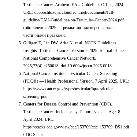
Testicular Cancer. Arnhem: EAU Guidelines Office; 2024.
URL: d56bochluxqnz.cloudfront.net/documents/full-
guideline/EAU-Guidelines-on-Testicular-Cancer-2024.pdf
(обновления 2025 — редакционная перепечатка с
частичными правками.
Gilligan T, Lin DW, Adra N, et al. NCCN Guidelines
Insights: Testicular Cancer, Version 2.2025. Journal of the
National Comprehensive Cancer Network.
2025;23(4):e250018. doi:10.6004/jnccn.2025.0018.
National Cancer Institute. Testicular Cancer Screening
(PDQ®) — Health Professional Version. 7 April 2025. URL:
https://www.cancer.gov/types/testicular/hp/testicular-
screening-pdq.
Centers for Disease Control and Prevention (CDC).
Testicular Cancer: Incidence by Tumor Type and Age. 8
April 2024. URL:
https://stacks.cdc.gov/view/cdc/153709/cdc_153709_DS1.pdf.
CDC Stacks.