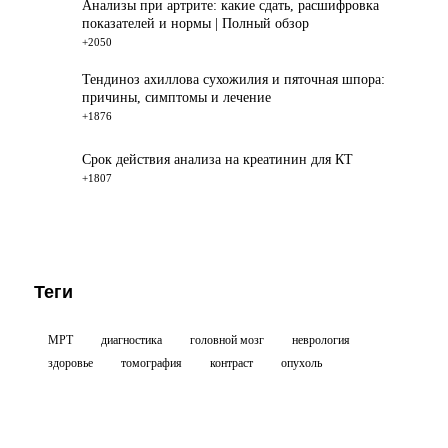
Анализы при артрите: какие сдать, расшифровка
показателей и нормы | Полный обзор
+2050
Тендиноз ахиллова сухожилия и пяточная шпора:
причины, симптомы и лечение
+1876
Срок действия анализа на креатинин для КТ
+1807
Теги
МРТ
диагностика
головной мозг
неврология
здоровье
томография
контраст
опухоль