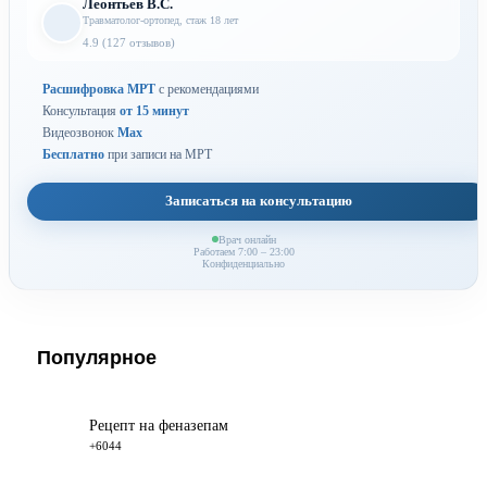
Леонтьев В.С.
Травматолог-ортопед, стаж 18 лет
4.9 (127 отзывов)
Расшифровка МРТ
с рекомендациями
Консультация
от 15 минут
Видеозвонок
Max
Бесплатно
при записи на МРТ
Записаться на консультацию
Врач онлайн
Работаем 7:00 – 23:00
Конфиденциально
Популярное
Рецепт на феназепам
+6044