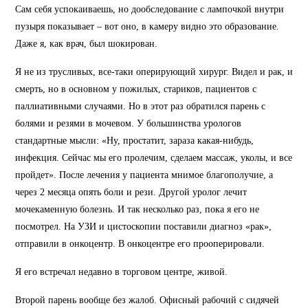
Сам себя успокаиваешь, но дообследование с лампочкой внутри
пузыря показывает – вот оно, в камеру видно это образование.
Даже я, как врач, был шокирован.
Я не из трусливых, все-таки оперирующий хирург. Видел и рак, и
смерть, но в основном у пожилых, стариков, пациентов с
паллиативными случаями. Но в этот раз обратился парень с
болями и резями в мочевом. У большинства урологов
стандартные мысли: «Ну, простатит, зараза какая-нибудь,
инфекция. Сейчас мы его пролечим, сделаем массаж, уколы, и все
пройдет». После лечения у пациента мнимое благополучие, а
через 2 месяца опять боли и рези. Другой уролог лечит
мочекаменную болезнь. И так несколько раз, пока я его не
посмотрел. На УЗИ и цистоскопии поставили диагноз «рак»,
отправили в онкоцентр. В онкоцентре его прооперировали.
Я его встречал недавно в торговом центре, живой.
Второй парень вообще без жалоб. Офисный рабочий с сидячей