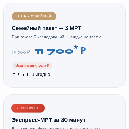
👨‍👩‍👧‍👦 СЕМЕЙНЫЙ
Семейный пакет — 3 МРТ
При заказе 3 исследований — скидка на третье
*
11 700
₽
15 600 ₽
Экономия 3 900 ₽
👨‍👩‍👧‍👦 Выгодно
●
ЭКСПРЕСС
Экспресс-МРТ за 30 минут
Без очереди, без ожидания — результат сразу