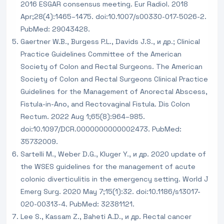
2016 ESGAR consensus meeting. Eur Radiol. 2018
Apr;28(4):1465–1475. doi:10.1007/s00330-017-5026-2.
PubMed: 29043428.
Gaertner W.B., Burgess P.L., Davids J.S., и др.; Clinical
Practice Guidelines Committee of the American
Society of Colon and Rectal Surgeons. The American
Society of Colon and Rectal Surgeons Clinical Practice
Guidelines for the Management of Anorectal Abscess,
Fistula-in-Ano, and Rectovaginal Fistula. Dis Colon
Rectum. 2022 Aug 1;65(8):964–985.
doi:10.1097/DCR.0000000000002473. PubMed:
35732009.
Sartelli M., Weber D.G., Kluger Y., и др. 2020 update of
the WSES guidelines for the management of acute
colonic diverticulitis in the emergency setting. World J
Emerg Surg. 2020 May 7;15(1):32. doi:10.1186/s13017-
020-00313-4. PubMed: 32381121.
Lee S., Kassam Z., Baheti A.D., и др. Rectal cancer