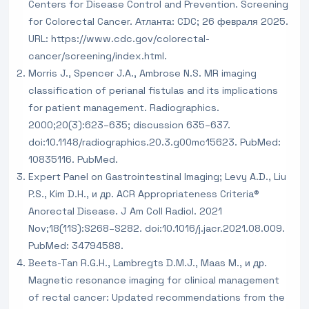
Centers for Disease Control and Prevention. Screening
for Colorectal Cancer. Атланта: CDC; 26 февраля 2025.
URL: https://www.cdc.gov/colorectal-
cancer/screening/index.html.
Morris J., Spencer J.A., Ambrose N.S. MR imaging
classification of perianal fistulas and its implications
for patient management. Radiographics.
2000;20(3):623–635; discussion 635–637.
doi:10.1148/radiographics.20.3.g00mc15623. PubMed:
10835116. PubMed.
Expert Panel on Gastrointestinal Imaging; Levy A.D., Liu
P.S., Kim D.H., и др. ACR Appropriateness Criteria®
Anorectal Disease. J Am Coll Radiol. 2021
Nov;18(11S):S268–S282. doi:10.1016/j.jacr.2021.08.009.
PubMed: 34794588.
Beets-Tan R.G.H., Lambregts D.M.J., Maas M., и др.
Magnetic resonance imaging for clinical management
of rectal cancer: Updated recommendations from the