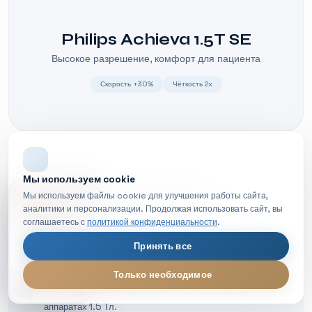
Philips Achieva 1.5T SE
Высокое разрешение, комфорт для пациента
Скорость +30%
Чёткость 2x
Мы используем cookie
НОВОЕ ВИДЕО
Высокопольный томограф 3 Тл
Мы используем файлы cookie для улучшения работы сайта,
аналитики и персонализации. Продолжая использовать сайт, вы
Идеален для сложных исследований: онкология,
соглашаетесь с
политикой конфиденциальности
.
неврология, кардиология.
Принять все
Скорость сканирования
Только необходимое
Исследование проходит на 30% быстрее, чем на
МРТ диагностика — обзор процедуры
LIVE
аппаратах 1.5 Тл.