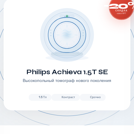
-20
СКИДКА
на все МРТ
MRI
Philips Achieva 1.5T SE
Высокопольный томограф нового поколения
1.5 Тл
Контраст
Срочно