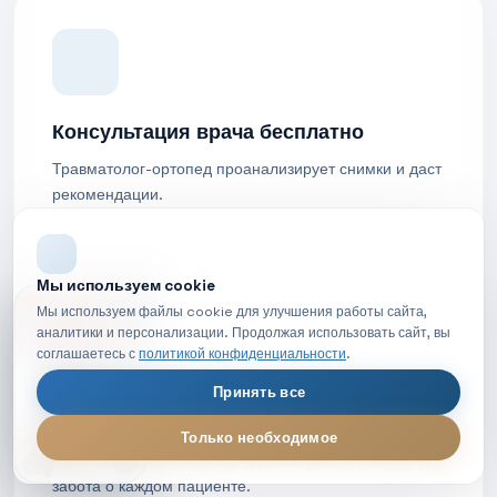
Консультация врача бесплатно
Травматолог-ортопед проанализирует снимки и даст
рекомендации.
Мы используем cookie
НОВОЕ ВИДЕО
Мы используем файлы cookie для улучшения работы сайта,
аналитики и персонализации. Продолжая использовать сайт, вы
соглашаетесь с
политикой конфиденциальности
.
Принять все
Комфорт и безопасность
Только необходимое
Индивидуальный подход, удобное расположение и
МРТ диагностика — обзор процедуры
LIVE
забота о каждом пациенте.