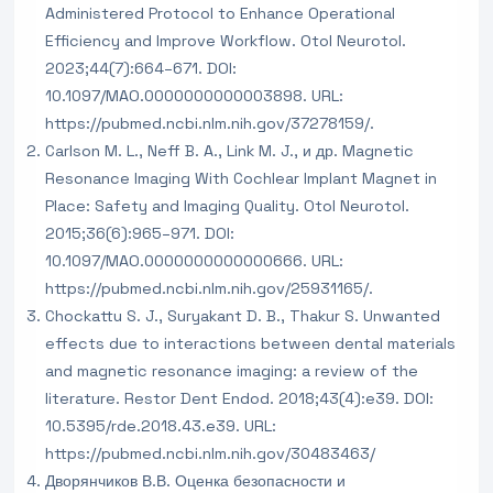
Administered Protocol to Enhance Operational
Efficiency and Improve Workflow. Otol Neurotol.
2023;44(7):664–671. DOI:
10.1097/MAO.0000000000003898. URL:
https://pubmed.ncbi.nlm.nih.gov/37278159/.
Carlson M. L., Neff B. A., Link M. J., и др. Magnetic
Resonance Imaging With Cochlear Implant Magnet in
Place: Safety and Imaging Quality. Otol Neurotol.
2015;36(6):965–971. DOI:
10.1097/MAO.0000000000000666. URL:
https://pubmed.ncbi.nlm.nih.gov/25931165/.
Chockattu S. J., Suryakant D. B., Thakur S. Unwanted
effects due to interactions between dental materials
and magnetic resonance imaging: a review of the
literature. Restor Dent Endod. 2018;43(4):e39. DOI:
10.5395/rde.2018.43.e39. URL:
https://pubmed.ncbi.nlm.nih.gov/30483463/
Дворянчиков В.В. Оценка безопасности и