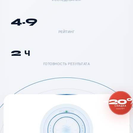
4.9
РЕЙТИНГ
2 ч
ГОТОВНОСТЬ РЕЗУЛЬТАТА
-20
СКИДКА
на все МРТ
MRI