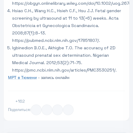
https://obgyn.onlinelibrary.wiley.com/doi/10.1002/uog.2674.
Hsiao C.H., Wang H.C., Hsieh C.F., Hsu J.J. Fetal gender
screening by ultrasound at 11 to 13(+6) weeks. Acta
Obstetricia et Gynecologica Scandinavica.
2008;87(1):8–13.
https://pubmed.ncbi.nlm.nih.gov/17851807/.
Igbinedion B.O.E., Akhigbe T.O. The accuracy of 2D
ultrasound prenatal sex determination. Nigerian
Medical Journal. 2012;53(2):71–75.
https://pmc.ncbi.nlm.nih.gov/articles/PMC3530251/.
МРТ в Тюмени
- запись онлайн
+162
Поделиться: