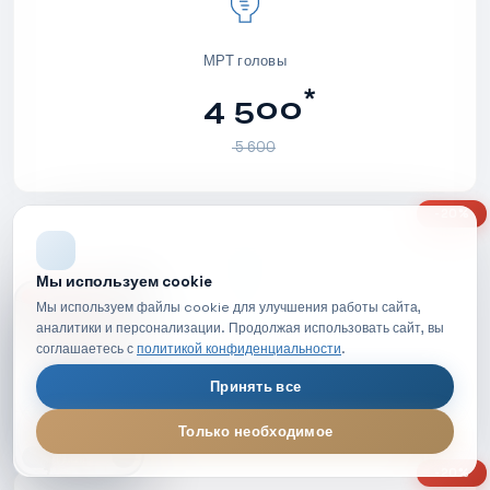
МРТ головы
*
4 500
5 600
-20%
Мы используем cookie
НОВОЕ ВИДЕО
Мы используем файлы cookie для улучшения работы сайта,
МРТ позвоночника
аналитики и персонализации. Продолжая использовать сайт, вы
соглашаетесь с
политикой конфиденциальности
.
*
4 900
Принять все
6 100
Только необходимое
МРТ диагностика — обзор процедуры
LIVE
-20%