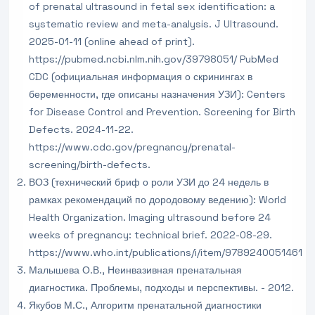
of prenatal ultrasound in fetal sex identification: a
systematic review and meta-analysis. J Ultrasound.
2025-01-11 (online ahead of print).
https://pubmed.ncbi.nlm.nih.gov/39798051/ PubMed
CDC (официальная информация о скринингах в
беременности, где описаны назначения УЗИ): Centers
for Disease Control and Prevention. Screening for Birth
Defects. 2024-11-22.
https://www.cdc.gov/pregnancy/prenatal-
screening/birth-defects.
ВОЗ (технический бриф о роли УЗИ до 24 недель в
рамках рекомендаций по дородовому ведению): World
Health Organization. Imaging ultrasound before 24
weeks of pregnancy: technical brief. 2022-08-29.
https://www.who.int/publications/i/item/9789240051461
Малышева О.В., Неинвазивная пренатальная
диагностика. Проблемы, подходы и перспективы. - 2012.
Якубов М.С., Алгоритм пренатальной диагностики