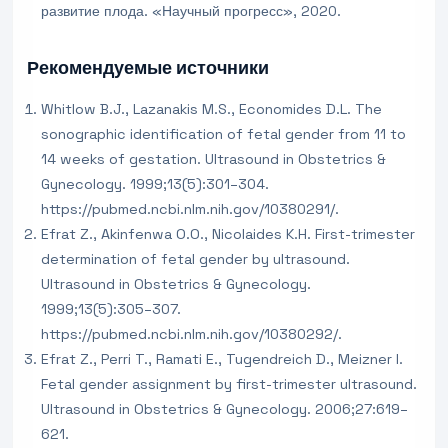
развитие плода. «Научный прогресс», 2020.
Рекомендуемые источники
Whitlow B.J., Lazanakis M.S., Economides D.L. The
sonographic identification of fetal gender from 11 to
14 weeks of gestation. Ultrasound in Obstetrics &
Gynecology. 1999;13(5):301–304.
https://pubmed.ncbi.nlm.nih.gov/10380291/.
Efrat Z., Akinfenwa O.O., Nicolaides K.H. First-trimester
determination of fetal gender by ultrasound.
Ultrasound in Obstetrics & Gynecology.
1999;13(5):305–307.
https://pubmed.ncbi.nlm.nih.gov/10380292/.
Efrat Z., Perri T., Ramati E., Tugendreich D., Meizner I.
Fetal gender assignment by first-trimester ultrasound.
Ultrasound in Obstetrics & Gynecology. 2006;27:619–
621.