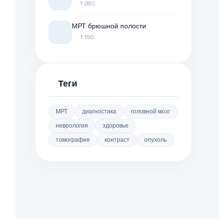
1 280
МРТ брюшной полости
1 150
Теги
МРТ
диагностика
головной мозг
неврология
здоровье
томография
контраст
опухоль