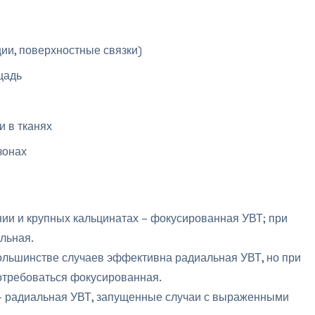
ии, поверхностные связки)
щадь
 в тканях
зонах
нии и крупных кальцинатах – фокусированная УВТ; при
льная.
большинстве случаев эффективна радиальная УВТ, но при
отребоваться фокусированная.
 – радиальная УВТ, запущенные случаи с выраженными