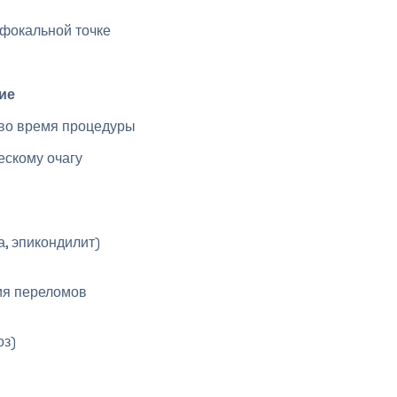
фокальной точке
ие
во время процедуры
ескому очагу
, эпикондилит)
ия переломов
оз)