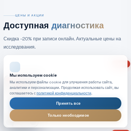
ЦЕНЫ И АКЦИИ
Доступная
диагностика
Скидка -20% при записи онлайн. Актуальные цены на
исследования.
-20%
Мы используем cookie
НОВОЕ ВИДЕО
Мы используем файлы cookie для улучшения работы сайта,
аналитики и персонализации. Продолжая использовать сайт, вы
МРТ головы
соглашаетесь с
политикой конфиденциальности
.
*
4 500
Принять все
Только необходимое
5 600
МРТ диагностика — обзор процедуры
LIVE