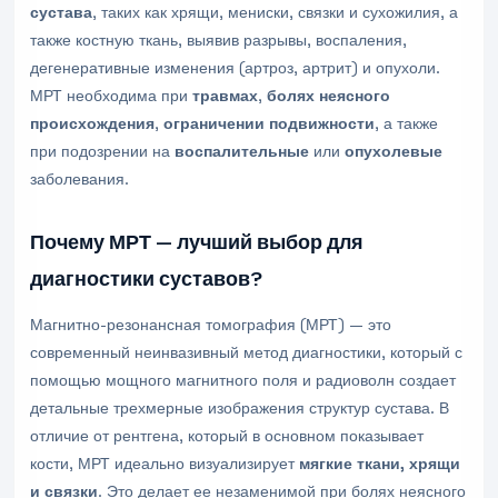
сустава
, таких как хрящи, мениски, связки и сухожилия, а
также костную ткань, выявив разрывы, воспаления,
дегенеративные изменения (артроз, артрит) и опухоли.
МРТ необходима при
травмах
,
болях неясного
происхождения
,
ограничении подвижности
, а также
при подозрении на
воспалительные
или
опухолевые
заболевания.
Почему МРТ — лучший выбор для
диагностики суставов?
Магнитно-резонансная томография (МРТ) — это
современный неинвазивный метод диагностики, который с
помощью мощного магнитного поля и радиоволн создает
детальные трехмерные изображения структур сустава. В
отличие от рентгена, который в основном показывает
кости, МРТ идеально визуализирует
мягкие ткани, хрящи
и связки
. Это делает ее незаменимой при болях неясного