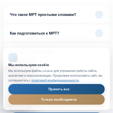
Что такое МРТ простыми словами?
Как подготовиться к МРТ?
Больно ли делать МРТ?
Мы используем cookie
НОВОЕ ВИДЕО
Как долго ждать результаты?
Мы используем файлы cookie для улучшения работы сайта,
аналитики и персонализации. Продолжая использовать сайт, вы
соглашаетесь с
политикой конфиденциальности
.
Есть ли противопоказания?
Принять все
Только необходимое
МРТ диагностика — обзор процедуры
LIVE