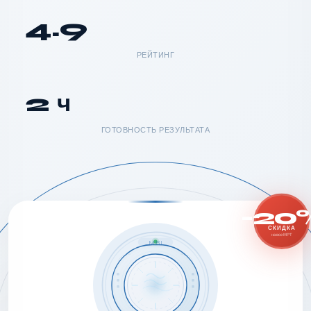
4.9
РЕЙТИНГ
2 ч
ГОТОВНОСТЬ РЕЗУЛЬТАТА
-20
СКИДКА
на все МРТ
MRI