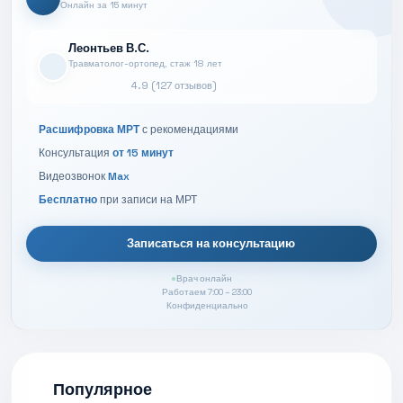
Онлайн за 15 минут
Леонтьев В.С.
Травматолог-ортопед, стаж 18 лет
4.9 (127 отзывов)
Расшифровка МРТ
с рекомендациями
Консультация
от 15 минут
Видеозвонок
Max
Бесплатно
при записи на МРТ
Записаться на консультацию
Врач онлайн
Работаем 7:00 – 23:00
Конфиденциально
Популярное