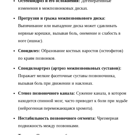
Остеохондроз и его осложнения:
Дегенеративные
изменения в межпозвонковых дисках.
Протрузия и грыжа межпозвонкового диска:
Выпячивание или выпадение диска может сдавливать
нервные корешки, вызывая боль, онемение и слабость в
ноге (ишиас).
Спондилез:
Образование костных наростов (остеофитов)
по краям позвонков.
Спондилоартроз (артроз межпозвонковых суставов):
Поражает мелкие фасеточные суставы позвоночника,
вызывая боль при движении и наклонах.
Стеноз позвоночного канала:
Сужение канала, в котором
находится спинной мозг, часто приводит к боли при ходьбе
(нейрогенная перемежающаяся хромота).
Нестабильность позвоночного сегмента:
Чрезмерная
подвижность между позвонками.