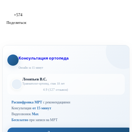
+574
Поделиться:
Консультация ортопеда
Онлайн за 15 минут
Леонтьев В.С.
Травматолог-ортопед, стаж 18 лет
4.9 (127 отзывов)
Расшифровка МРТ
с рекомендациями
Консультация
от 15 минут
Видеозвонок
Max
Бесплатно
при записи на МРТ