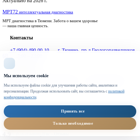
Актуально на 2026 г.
МРТ
72
интеллектуальная диагностика
МРТ диагностика в Тюмени. Забота о вашем здоровье
— наша главная ценность.
Контакты
+7 (904) 490-00-10
г. Тюмень, пр-д Геологоразведчиков,
6В
7:00 – 23:00
Информация
Мы используем cookie
Политика конфиденциальности
Пользовательское
Мы используем файлы cookie для улучшения работы сайта, аналитики и
соглашение
персонализации. Продолжая использовать сайт, вы соглашаетесь с
политикой
конфиденциальности
.
Блог
Все статьи
Принять все
4.8
|
|
Отзывы на Яндекс Картах
На карте
(127 отзывов)
Только необходимое
4.9
|
2Гис - Отзывы
(678 отзывов)