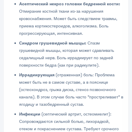
Асептический некроз головки бедренной кости:
Отмирание костной ткани из-за нарушения
кровоснабжения. Может быть следствием травмы,
приема кортикостероидов, алкоголизма. Боль
прогрессирующая, интенсивная.
Синдром грушевидной мышцы:
Спазм
грушевидной мышцы, которая может сдавливать
седалищный нерв. Боль иррадиирует по задней
поверхности бедра (как при радикулите).
Иррадиирующая
(отраженная) боль: Проблема
может быть не в самом суставе, а в пояснице
(остеохондроз, грыжа диска, стеноз позвоночного
канала). В этом случае боль часто "простреливает" в
ягодицу и тазобедренный сустав.
Инфекции
(септический артрит, остеомиелит):
Сопровождаются сильной болью, лихорадкой,
отеком и покраснением сустава. Требуют срочного