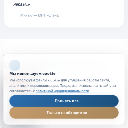
нервы.»
Михаил
— МРТ колена
ЧАСТЫЕ ВОПРОСЫ
Ответы на
ваши вопросы
Мы используем cookie
НОВОЕ ВИДЕО
Мы используем файлы cookie для улучшения работы сайта,
аналитики и персонализации. Продолжая использовать сайт, вы
соглашаетесь с
политикой конфиденциальности
.
Что такое МРТ простыми словами?
Принять все
Как подготовиться к МРТ?
Только необходимое
МРТ диагностика — обзор процедуры
LIVE