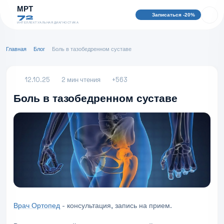
МРТ
Записаться -20%
72
ИНТЕЛЛЕКТУАЛЬНАЯ ДИАГНОСТИКА
Главная
Блог
Боль в тазобедренном суставе
12.10.25
2 мин чтения
+563
Боль в тазобедренном суставе
Врач Ортопед
- консультация, запись на прием.