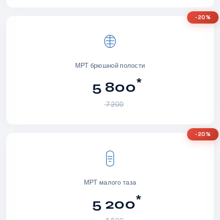
-20%
МРТ брюшной полости
*
5 800
7 200
-20%
МРТ малого таза
*
5 200