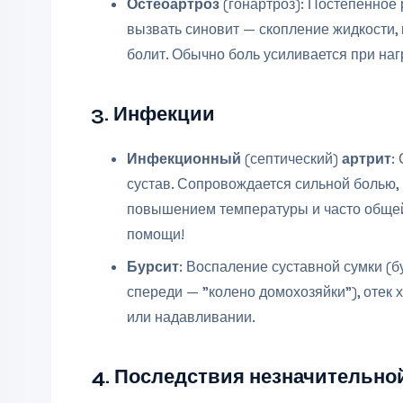
Остеоартроз
(гонартроз): Постепенное
вызвать синовит — скопление жидкости, 
болит. Обычно боль усиливается при нагр
3. Инфекции
Инфекционный
(септический)
артрит
:
сустав. Сопровождается сильной болью
повышением температуры и часто общей
помощи!
Бурсит
: Воспаление суставной сумки (б
спереди — "колено домохозяйки"), отек
или надавливании.
4. Последствия незначительно