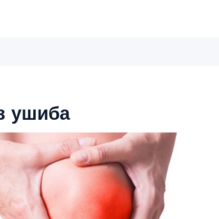
з ушиба