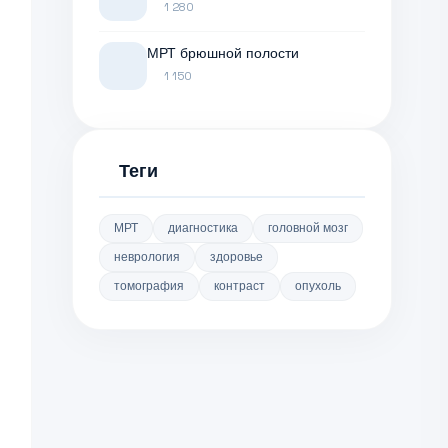
1 280
МРТ брюшной полости
1 150
Теги
МРТ
диагностика
головной мозг
неврология
здоровье
томография
контраст
опухоль