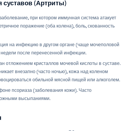
 суставов (Артриты)
аболевание, при котором иммунная система атакует
тричное поражение (оба колена), боль, скованность
кция на инфекцию в другом органе (чаще мочеполовой
4 недели после перенесенной инфекции.
ан отложением кристаллов мочевой кислоты в суставе.
икает внезапно (часто ночью), кожа над коленом
ровоцироваться обильной мясной пищей или алкоголем.
фоне псориаза (заболевания кожи). Часто
 кожными высыпаниями.
я