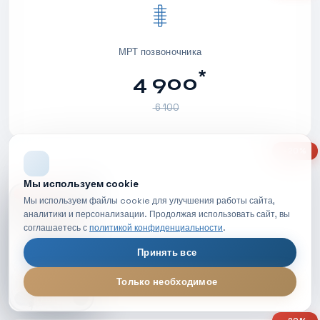
МРТ позвоночника
*
4 900
6 100
-20%
Мы используем cookie
НОВОЕ ВИДЕО
Мы используем файлы cookie для улучшения работы сайта,
аналитики и персонализации. Продолжая использовать сайт, вы
МРТ суставов
соглашаетесь с
политикой конфиденциальности
.
*
4 200
Принять все
5 200
Только необходимое
МРТ диагностика — обзор процедуры
LIVE