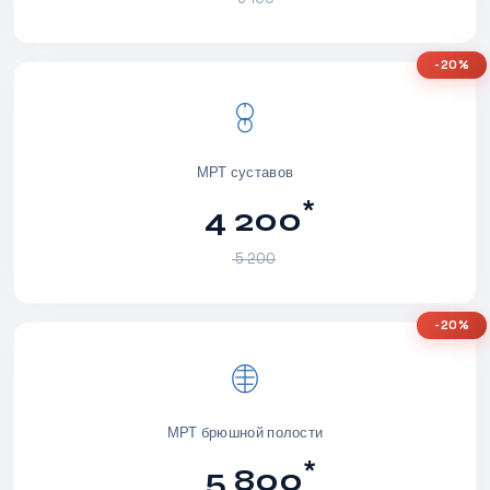
-20%
МРТ суставов
*
4 200
5 200
-20%
МРТ брюшной полости
*
5 800