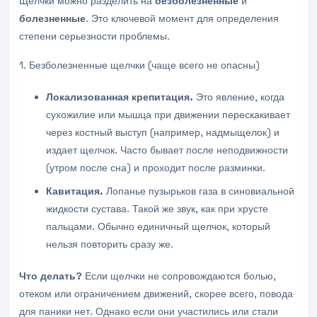
Щелчки можно разделить на
безболезненные
и
болезненные
. Это ключевой момент для определения
степени серьезности проблемы.
1. Безболезненные щелчки (чаще всего не опасны)
Локализованная крепитация.
Это явление, когда
сухожилие или мышца при движении перескакивает
через костный выступ (например, надмыщелок) и
издает щелчок. Часто бывает после неподвижности
(утром после сна) и проходит после разминки.
Кавитация.
Лопанье пузырьков газа в синовиальной
жидкости сустава. Такой же звук, как при хрусте
пальцами. Обычно единичный щелчок, который
нельзя повторить сразу же.
Что делать?
Если щелчки не сопровождаются болью,
отеком или ограничением движений, скорее всего, повода
для паники нет. Однако если они участились или стали