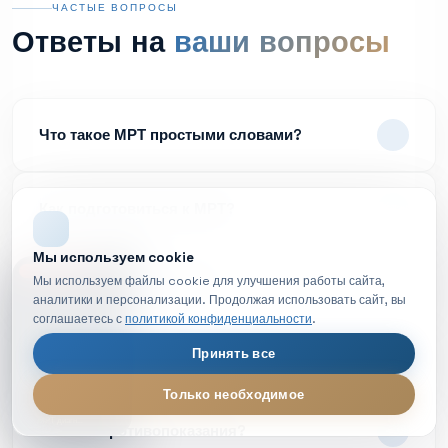
ЧАСТЫЕ ВОПРОСЫ
Ответы на
ваши вопросы
Что такое МРТ простыми словами?
Как подготовиться к МРТ?
Мы используем cookie
НОВОЕ ВИДЕО
Мы используем файлы cookie для улучшения работы сайта,
Больно ли делать МРТ?
аналитики и персонализации. Продолжая использовать сайт, вы
соглашаетесь с
политикой конфиденциальности
.
Принять все
Как долго ждать результаты?
Только необходимое
МРТ диагностика — обзор процедуры
LIVE
Есть ли противопоказания?