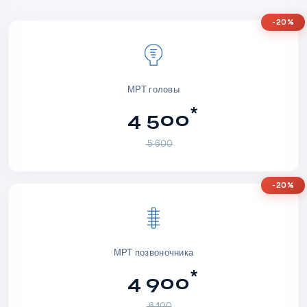
-20%
МРТ головы
*
4 500
5 600
-20%
МРТ позвоночника
*
4 900
6 100