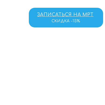
ЗАПИСАТЬСЯ НА МРТ
СКИДКА -15%