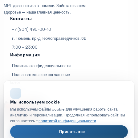
МРТ диагностика в Тюмени. Забота о вашем
здоровье — наша главная ценность.
Контакты
+7 (904) 490-00-10
г. Тюмень, пр-д Геологоразведчиков, 6В
7:00 – 23:00
Информация
Политика конфиденциальности
Пользовательское соглашение
Блог
Все статьи
Мы используем cookie
4.8
|
|
(127 отзывов)
Отзывы на Яндекс Картах
На карте
НОВОЕ ВИДЕО
Мы используем файлы cookie для улучшения работы сайта,
аналитики и персонализации. Продолжая использовать сайт, вы
4.9
соглашаетесь с
политикой конфиденциальности
.
|
(678 отзывов)
2Гис - Отзывы
Принять все