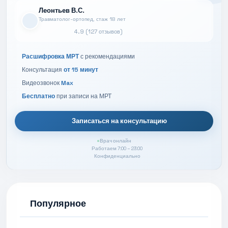
Леонтьев В.С.
Травматолог-ортопед, стаж 18 лет
4.9 (127 отзывов)
Расшифровка МРТ
с рекомендациями
Консультация
от 15 минут
Видеозвонок
Max
Бесплатно
при записи на МРТ
Записаться на консультацию
Врач онлайн
Работаем 7:00 – 23:00
Конфиденциально
Популярное