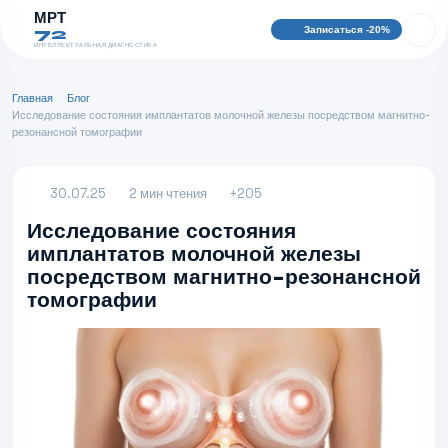
МРТ
Записаться -20%
72
ИНТЕЛЛЕКТУАЛЬНАЯ ДИАГНОСТИКА
Главная
Блог
Исследование состояния имплантатов молочной железы посредством магнитно-
резонансной томографии
30.07.25
2 мин чтения
+205
Исследование состояния
имплантатов молочной железы
посредством магнитно-резонансной
томографии