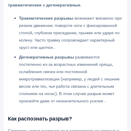
травматические
и
дегенеративные
.
Травматические разрывы
возникают внезапно при
резком движении: повороте ноги с фиксированной
стопой, глубоком приседании, прыжке или ударе по
колену. Часто травму сопровождает характерный
хруст или щелчок .
Дегенеративные разрывы
развиваются
постепенно из-за возрастных изменений хряща,
ослабления связок или постоянной
микротравматизации (например, у людей с лишним
весом или тех, чья работа связана с длительным
стоянием на ногах). В этом случае разрыв может
произойти даже от незначительного усилия .
Как распознать разрыв?
Симптомы могут различаться в зависимости от степени и