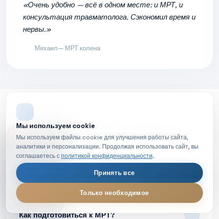
«Очень удобно — всё в одном месте: и МРТ, и
консультация травматолога. Сэкономил время и
нервы.»
Михаил
— МРТ колена
ЧАСТЫЕ ВОПРОСЫ
Мы используем cookie
Ответы на
ваши вопросы
НОВОЕ ВИДЕО
Мы используем файлы cookie для улучшения работы сайта,
аналитики и персонализации. Продолжая использовать сайт, вы
соглашаетесь с
политикой конфиденциальности
.
Принять все
Что такое МРТ простыми словами?
Только необходимое
МРТ диагностика — обзор процедуры
LIVE
Как подготовиться к МРТ?