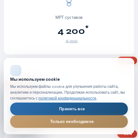
МРТ суставов
*
4 200
5 200
-20%
Мы используем cookie
НОВОЕ ВИДЕО
Мы используем файлы cookie для улучшения работы сайта,
МРТ брюшной полости
аналитики и персонализации. Продолжая использовать сайт, вы
соглашаетесь с
политикой конфиденциальности
.
*
5 800
Принять все
7 200
Только необходимое
МРТ диагностика — обзор процедуры
LIVE
-20%