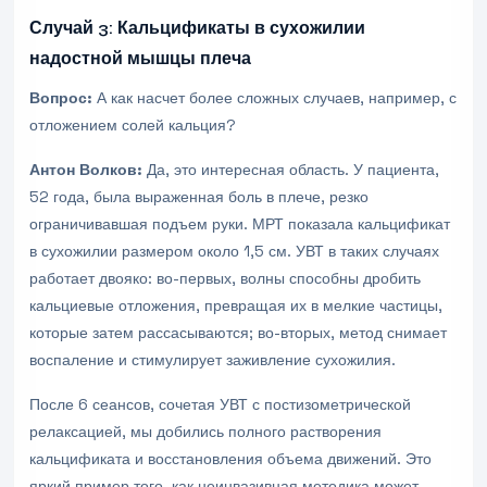
Случай 3: Кальцификаты в сухожилии
надостной мышцы плеча
Вопрос:
А как насчет более сложных случаев, например, с
отложением солей кальция?
Антон Волков:
Да, это интересная область. У пациента,
52 года, была выраженная боль в плече, резко
ограничивавшая подъем руки. МРТ показала кальцификат
в сухожилии размером около 1,5 см. УВТ в таких случаях
работает двояко: во-первых, волны способны дробить
кальциевые отложения, превращая их в мелкие частицы,
которые затем рассасываются; во-вторых, метод снимает
воспаление и стимулирует заживление сухожилия.
После 6 сеансов, сочетая УВТ с постизометрической
релаксацией, мы добились полного растворения
кальцификата и восстановления объема движений. Это
яркий пример того, как неинвазивная методика может