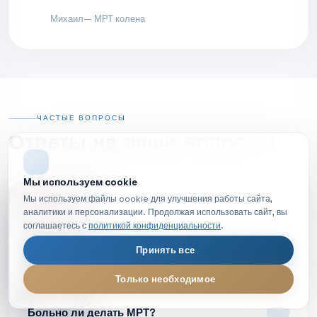
Михаил
— МРТ колена
ЧАСТЫЕ ВОПРОСЫ
Ответы на
ваши вопросы
Мы используем cookie
НОВОЕ ВИДЕО
Мы используем файлы cookie для улучшения работы сайта,
Что такое МРТ простыми словами?
аналитики и персонализации. Продолжая использовать сайт, вы
соглашаетесь с
политикой конфиденциальности
.
Принять все
Как подготовиться к МРТ?
Только необходимое
МРТ диагностика — обзор процедуры
LIVE
Больно ли делать МРТ?