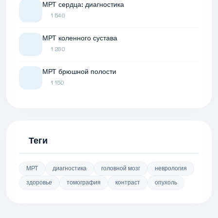
МРТ сердца: диагностика
1 540
МРТ коленного сустава
1 280
МРТ брюшной полости
1 150
Теги
МРТ
диагностика
головной мозг
неврология
здоровье
томография
контраст
опухоль