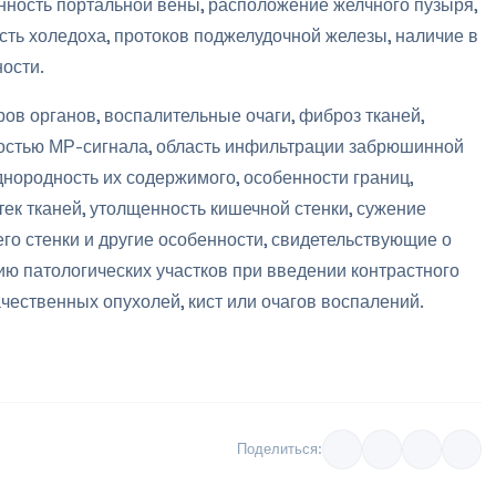
нность портальной вены, расположение желчного пузыря,
сть холедоха, протоков поджелудочной железы, наличие в
ости.
в органов, воспалительные очаги, фиброз тканей,
ностью МР-сигнала, область инфильтрации забрюшинной
днородность их содержимого, особенности границ,
ек тканей, утолщенность кишечной стенки, сужение
го стенки и другие особенности, свидетельствующие о
ию патологических участков при введении контрастного
чественных опухолей, кист или очагов воспалений.
Поделиться: