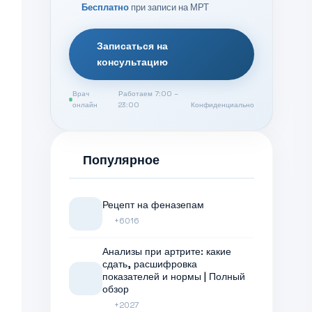
Бесплатно
при записи на МРТ
Записаться на
консультацию
Врач
Работаем 7:00 –
онлайн
23:00
Конфиденциально
Популярное
Рецепт на феназепам
+6016
Анализы при артрите: какие
сдать, расшифровка
показателей и нормы | Полный
обзор
+2027