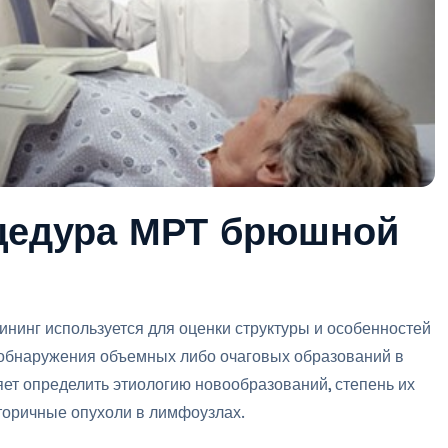
оцедура МРТ брюшной
нинг используется для оценки структуры и особенностей
обнаружения объемных либо очаговых образований в
яет определить этиологию новообразований, степень их
торичные опухоли в лимфоузлах.