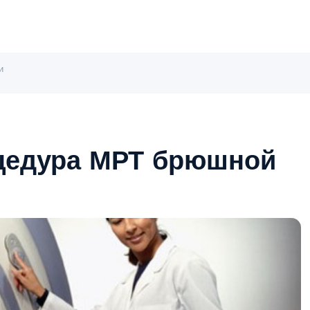
и
оцедура МРТ брюшной